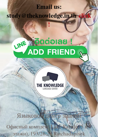
Email us:
study@theknowledge.in.th
click
!
Языковой центр знаний
Офисный комплекс Lake Rajada (5 и 6
этажи), 193/26,28 Ratchadapisek