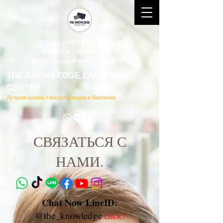
Mobile : (+66)61 828-6611 l
Telephone :
02-264-0276
l
Email
: Study@theknowledge.in.th
THE KNOWLEDGE LANGUAGE
CENTER
Лучшая школа тайского языка в Бангкоке
СВЯЗАТЬСЯ С
НАМИ.
Chat Now LineID:
@the_knowledge
click!