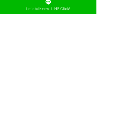
Let's talk now. LINE Click!
РЕГИСТРАЦИЯ
БЕСПЛАТНО
ПРОБНЫЙ!!
Email us:
study@theknowledge.in.th
click
!
Chat Now LineID:
@the_knowledge
click!