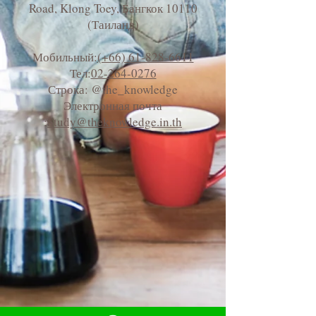
Road, Klong Toey, Бангкок 10110
(Таиланд)
Мобильный:
(+66) 61-828-6611
Тел:
02-264-0276
Строка: @the_knowledge
Электронная почта
:
Study@theknowledge.in.th